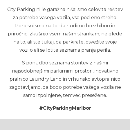
City Parking ni le garažna hiša; smo celovita rešitev
za potrebe vašega vozila, vse pod eno streho.
Ponosni smo na to, da nudimo brezhibno in
priročno izkušnjo vsem našim strankam, ne glede
na to, ali ste tukaj, da parkirate, osvežite svoje
vozilo ali se lotite seznama pranja perila.
S ponudbo seznama storitev z našimi
najsodobnejšimi parkirnimi prostori, inovativno
pralnico Laundry Land in vrhunsko avtopralnico
zagotavljamo, da bodo potrebe vašega vozila ne
samo izpolnjene, temveč presežene.
Električne
Parkirna garaža
Avtopralnica
#CityParkingMaribor
polnilnice
Pralnica perila