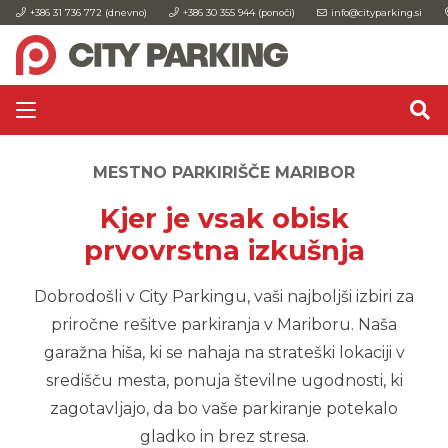
+386 31 736 772 (dnevno)
+386 30 355 944 (ponoči)
info@cityparking.si
MESTNO PARKIRIŠČE MARIBOR
Kjer je vsak obisk
prvovrstna izkušnja
Dobrodošli v City Parkingu, vaši najboljši izbiri za
priročne rešitve parkiranja v Mariboru. Naša
garažna hiša, ki se nahaja na strateški lokaciji v
središču mesta, ponuja številne ugodnosti, ki
zagotavljajo, da bo vaše parkiranje potekalo
gladko in brez stresa.