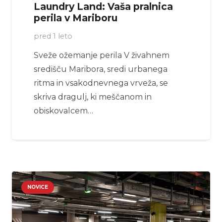
Laundry Land: Vaša pralnica
perila v Mariboru
pred 1 leto
Sveže ožemanje perila V živahnem
središču Maribora, sredi urbanega
ritma in vsakodnevnega vrveža, se
skriva dragulj, ki meščanom in
obiskovalcem…
NOVICE