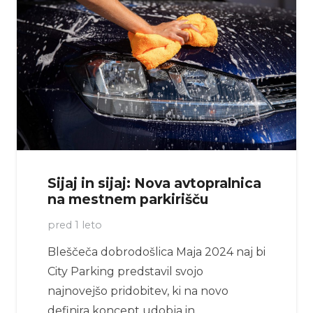
Sijaj in sijaj: Nova avtopralnica
na mestnem parkirišču
pred 1 leto
Bleščeča dobrodošlica Maja 2024 naj bi
City Parking predstavil svojo
najnovejšo pridobitev, ki na novo
definira koncept udobja in